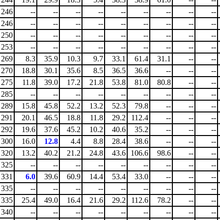
246
--
--
--
--
--
--
--
--
--
246
--
--
--
--
--
--
--
--
--
250
--
--
--
--
--
--
--
--
--
253
--
--
--
--
--
--
--
--
--
269
8.3
35.9
10.3
9.7
33.1
61.4
31.1
--
--
270
18.8
30.1
35.6
8.5
36.5
36.6
--
--
--
275
11.8
39.0
17.2
21.8
53.8
81.0
80.8
--
--
285
--
--
--
--
--
--
--
--
--
289
15.8
45.8
52.2
13.2
52.3
79.8
--
--
--
291
20.1
46.5
18.8
11.8
29.2
112.4
--
--
--
292
19.6
37.6
45.2
10.2
40.6
35.2
--
--
--
300
16.0
12.8
4.4
8.8
28.4
38.6
--
--
--
320
13.2
40.2
21.2
24.8
43.6
106.6
98.6
--
--
325
--
--
--
--
--
--
--
--
--
331
6.0
39.6
60.9
14.4
53.4
33.0
--
--
--
335
--
--
--
--
--
--
--
--
--
335
25.4
49.0
16.4
21.6
29.2
112.6
78.2
--
--
340
--
--
--
--
--
--
--
--
--