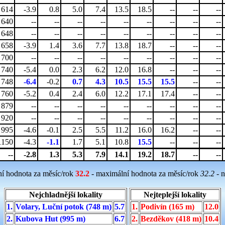
614
-3.9
0.8
5.0
7.4
13.5
18.5
--
--
--
640
--
--
--
--
--
--
--
--
--
648
--
--
--
--
--
--
--
--
--
658
-3.9
1.4
3.6
7.7
13.8
18.7
--
--
--
700
--
--
--
--
--
--
--
--
--
740
-5.4
0.0
2.3
6.2
12.0
16.8
--
--
--
748
-6.4
-0.2
0.7
4.3
10.5
15.5
15.5
--
--
760
-5.2
0.4
2.4
6.0
12.2
17.1
17.4
--
--
879
--
--
--
--
--
--
--
--
--
920
--
--
--
--
--
--
--
--
--
995
-4.6
-0.1
2.5
5.5
11.2
16.0
16.2
--
--
1150
-4.3
-1.1
1.7
5.1
10.8
15.5
--
--
--
--
-2.8
1.3
5.3
7.9
14.1
19.2
18.7
--
--
ní hodnota za měsíc/rok
32.2
- maximální hodnota za měsíc/rok
32.2
- n
Nejchladnější lokality
Nejteplejší lokality
1.
Volary, Luční potok (748 m)
5.7
1.
Podivín (165 m)
12.0
2.
Kubova Hut (995 m)
6.7
2.
Bezděkov (418 m)
10.4