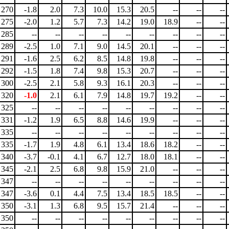
270
-1.8
2.0
7.3
10.0
15.3
20.5
--
--
--
275
-2.0
1.2
5.7
7.3
14.2
19.0
18.9
--
--
285
--
--
--
--
--
--
--
--
--
289
-2.5
1.0
7.1
9.0
14.5
20.1
--
--
--
291
-1.6
2.5
6.2
8.5
14.8
19.8
--
--
--
292
-1.5
1.8
7.4
9.8
15.3
20.7
--
--
--
300
-2.5
2.1
5.8
9.3
16.1
20.3
--
--
--
320
-1.0
2.1
6.1
7.9
14.8
19.7
19.2
--
--
325
--
--
--
--
--
--
--
--
--
331
-1.2
1.9
6.5
8.8
14.6
19.9
--
--
--
335
--
--
--
--
--
--
--
--
--
335
-1.7
1.9
4.8
6.1
13.4
18.6
18.2
--
--
340
-3.7
-0.1
4.1
6.7
12.7
18.0
18.1
--
--
345
-2.1
2.5
6.8
9.8
15.9
21.0
--
--
--
347
--
--
--
--
--
--
--
--
--
347
-3.6
0.1
4.4
7.5
13.4
18.5
18.5
--
--
350
-3.1
1.3
6.8
9.5
15.7
21.4
--
--
--
350
--
--
--
--
--
--
--
--
--