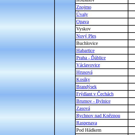
Znojmo
Úvaly
Opava
Vyskov
Nový Ples
Buchlovice
Habartice
Praha - Ďáblice
Václavovice
Hrusová
Kosíky
Brandýsek
Frýdlant v Čechách
Brumov - Bylnice
Zasová
Rychnov nad Kněznou
Raspenava
Pod Hádkem