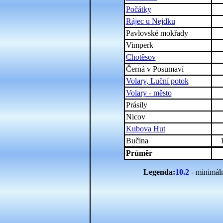
Počátky
Rájec u Nejdku
Pavlovské mokřady
Vimperk
Chotěsov
Černá v Posumaví
Volary, Luční potok
Volary - město
Prásily
Nicov
Kubova Hut
Bučina
Průměr
Legenda:
10.2
- minimál