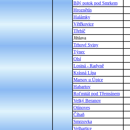
Bílý potok pod Smrkem
Hroznětín
Halámky
Větřkovice
Třebíč
Jihlava
Trhové Sviny
Týnec
Olsí
Losiná - Radyně
Krásná Lípa
Marsov u Úpice
Habartov
Roľmitál pod Třemsínem
Velký Beranov
Otínoves
Číhaň
Smrzovka
Velhartice