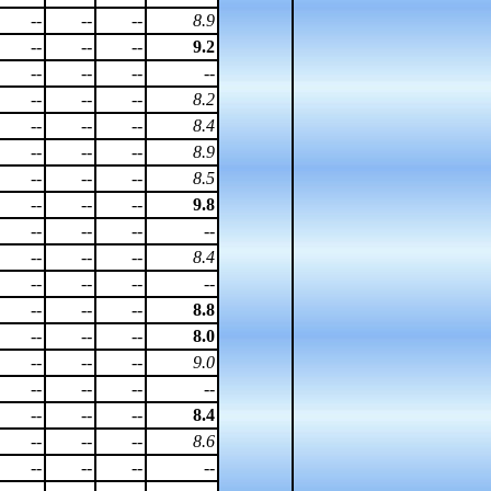
--
--
--
8.9
--
--
--
9.2
--
--
--
--
--
--
--
8.2
--
--
--
8.4
--
--
--
8.9
--
--
--
8.5
--
--
--
9.8
--
--
--
--
--
--
--
8.4
--
--
--
--
--
--
--
8.8
--
--
--
8.0
--
--
--
9.0
--
--
--
--
--
--
--
8.4
--
--
--
8.6
--
--
--
--