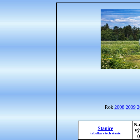
Rok
2008
2009
2
Na
Stanice
vý
tabulka všech stanic
(