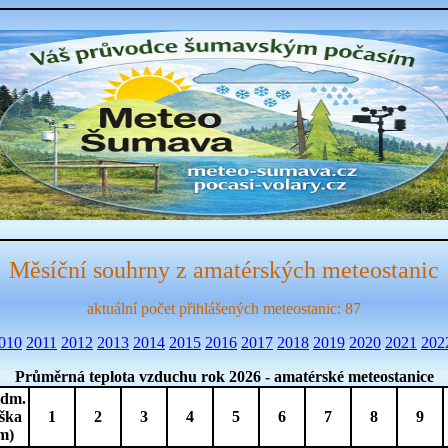
Měsíční souhrny z amatérských meteostanic
aktuální počet přihlášených meteostanic: 87
010
2011
2012
2013
2014
2015
2016
2017
2018
2019
2020
2021
202
Průměrná teplota vzduchu rok 2026 - amatérské meteostanice
dm.
ška
1
2
3
4
5
6
7
8
9
m)