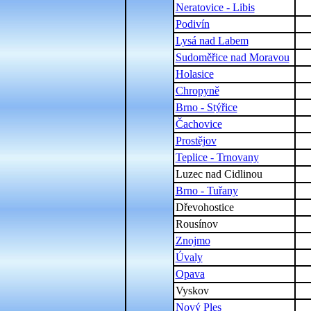
Neratovice - Libis
Podivín
Lysá nad Labem
Sudoměřice nad Moravou
Holasice
Chropyně
Brno - Stýřice
Čachovice
Prostějov
Teplice - Trnovany
Luzec nad Cidlinou
Brno - Tuřany
Dřevohostice
Rousínov
Znojmo
Úvaly
Opava
Vyskov
Nový Ples