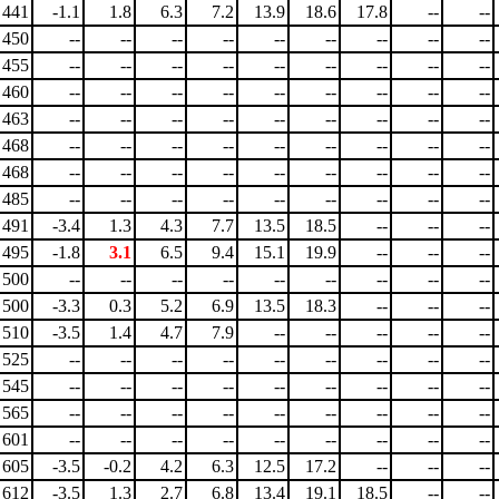
441
-1.1
1.8
6.3
7.2
13.9
18.6
17.8
--
--
450
--
--
--
--
--
--
--
--
--
455
--
--
--
--
--
--
--
--
--
460
--
--
--
--
--
--
--
--
--
463
--
--
--
--
--
--
--
--
--
468
--
--
--
--
--
--
--
--
--
468
--
--
--
--
--
--
--
--
--
485
--
--
--
--
--
--
--
--
--
491
-3.4
1.3
4.3
7.7
13.5
18.5
--
--
--
495
-1.8
3.1
6.5
9.4
15.1
19.9
--
--
--
500
--
--
--
--
--
--
--
--
--
500
-3.3
0.3
5.2
6.9
13.5
18.3
--
--
--
510
-3.5
1.4
4.7
7.9
--
--
--
--
--
525
--
--
--
--
--
--
--
--
--
545
--
--
--
--
--
--
--
--
--
565
--
--
--
--
--
--
--
--
--
601
--
--
--
--
--
--
--
--
--
605
-3.5
-0.2
4.2
6.3
12.5
17.2
--
--
--
612
-3.5
1.3
2.7
6.8
13.4
19.1
18.5
--
--