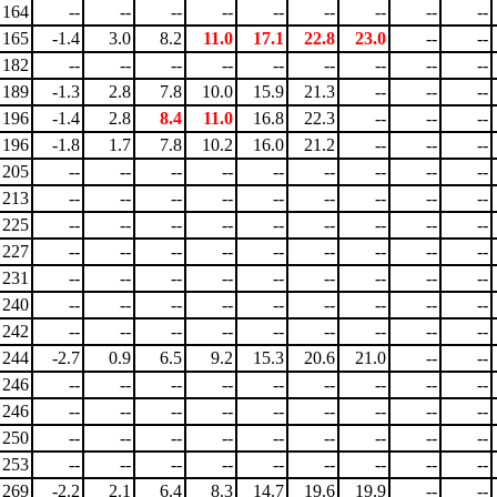
164
--
--
--
--
--
--
--
--
--
165
-1.4
3.0
8.2
11.0
17.1
22.8
23.0
--
--
182
--
--
--
--
--
--
--
--
--
189
-1.3
2.8
7.8
10.0
15.9
21.3
--
--
--
196
-1.4
2.8
8.4
11.0
16.8
22.3
--
--
--
196
-1.8
1.7
7.8
10.2
16.0
21.2
--
--
--
205
--
--
--
--
--
--
--
--
--
213
--
--
--
--
--
--
--
--
--
225
--
--
--
--
--
--
--
--
--
227
--
--
--
--
--
--
--
--
--
231
--
--
--
--
--
--
--
--
--
240
--
--
--
--
--
--
--
--
--
242
--
--
--
--
--
--
--
--
--
244
-2.7
0.9
6.5
9.2
15.3
20.6
21.0
--
--
246
--
--
--
--
--
--
--
--
--
246
--
--
--
--
--
--
--
--
--
250
--
--
--
--
--
--
--
--
--
253
--
--
--
--
--
--
--
--
--
269
-2.2
2.1
6.4
8.3
14.7
19.6
19.9
--
--