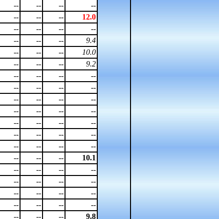
--
--
--
--
--
--
--
12.0
--
--
--
--
--
--
--
9.4
--
--
--
10.0
--
--
--
9.2
--
--
--
--
--
--
--
--
--
--
--
--
--
--
--
--
--
--
--
--
--
--
--
--
--
--
--
--
--
--
--
10.1
--
--
--
--
--
--
--
--
--
--
--
--
--
--
--
--
--
--
--
9.8