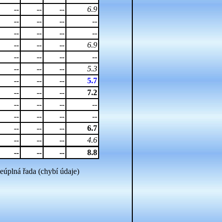
--
--
--
6.9
--
--
--
--
--
--
--
--
--
--
--
6.9
--
--
--
--
--
--
--
5.3
--
--
--
5.7
--
--
--
7.2
--
--
--
--
--
--
--
--
--
--
--
6.7
--
--
--
4.6
--
--
--
8.8
eúplná řada (chybí údaje)