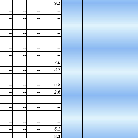
--
--
--
9.2
--
--
--
--
--
--
--
--
--
--
--
--
--
--
--
--
--
--
--
--
--
--
--
--
--
--
--
--
--
--
--
7.0
--
--
--
8.7
--
--
--
--
--
--
--
6.8
--
--
--
2.6
--
--
--
--
--
--
--
--
--
--
--
--
--
--
--
--
--
--
--
6.1
--
--
--
8.3