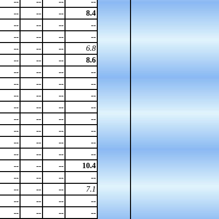
--
--
--
--
--
--
--
8.4
--
--
--
--
--
--
--
--
--
--
--
6.8
--
--
--
8.6
--
--
--
--
--
--
--
--
--
--
--
--
--
--
--
--
--
--
--
--
--
--
--
--
--
--
--
--
--
--
--
--
--
--
--
10.4
--
--
--
--
--
--
--
7.1
--
--
--
--
--
--
--
--