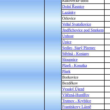
Rakovecké údolí
Dolní Řasnice
Lazánky
Orlovice
Velké Svatoňovice
Jindřichovice pod Smrkem
Unhost
Úpice
Sedlec, Starý Plzenec
Střelná - Kostany
Sloupnice
Plzeň - Kosutka
Písek
Borkovice
Bezděkov
Vysoký Újezd
Vítězná-Huntířov
Trutnov - Kryblice
Frantiskovy Lázně