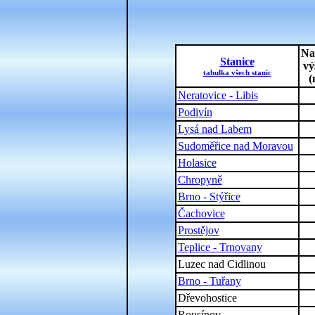
Na
Stanice
vý
tabulka všech stanic
(
Neratovice - Libis
Podivín
Lysá nad Labem
Sudoměřice nad Moravou
Holasice
Chropyně
Brno - Stýřice
Čachovice
Prostějov
Teplice - Trnovany
Luzec nad Cidlinou
Brno - Tuřany
Dřevohostice
Rousínov