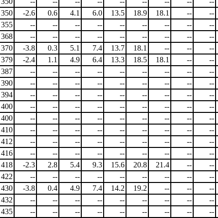
350
--
--
--
--
--
--
--
--
--
350
-2.6
0.6
4.1
6.0
13.5
18.9
18.1
--
--
355
--
--
--
--
--
--
--
--
--
368
--
--
--
--
--
--
--
--
--
370
-3.8
0.3
5.1
7.4
13.7
18.1
--
--
--
379
-2.4
1.1
4.9
6.4
13.3
18.5
18.1
--
--
387
--
--
--
--
--
--
--
--
--
390
--
--
--
--
--
--
--
--
--
394
--
--
--
--
--
--
--
--
--
400
--
--
--
--
--
--
--
--
--
400
--
--
--
--
--
--
--
--
--
410
--
--
--
--
--
--
--
--
--
412
--
--
--
--
--
--
--
--
--
416
--
--
--
--
--
--
--
--
--
418
-2.3
2.8
5.4
9.3
15.6
20.8
21.4
--
--
422
--
--
--
--
--
--
--
--
--
430
-3.8
0.4
4.9
7.4
14.2
19.2
--
--
--
432
--
--
--
--
--
--
--
--
--
435
--
--
--
--
--
--
--
--
--