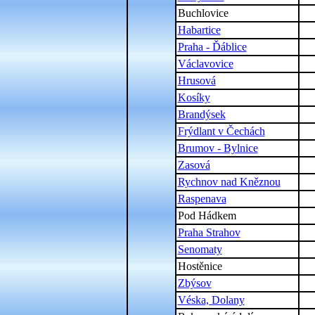
Buchlovice
Habartice
Praha - Ďáblice
Václavovice
Hrusová
Kosíky
Brandýsek
Frýdlant v Čechách
Brumov - Bylnice
Zasová
Rychnov nad Kněznou
Raspenava
Pod Hádkem
Praha Strahov
Senomaty
Hostěnice
Zbýsov
Véska, Dolany