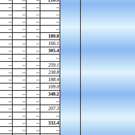
--
--
--
--
--
--
--
--
--
--
--
--
--
--
--
--
--
--
--
189.8
--
--
--
166.1
--
--
--
305.4
--
--
--
--
--
--
--
259.1
--
--
--
238.8
--
--
--
188.4
--
--
--
109.0
--
--
--
348.2
--
--
--
--
--
--
--
207.3
--
--
--
--
--
--
--
332.4
--
--
--
--