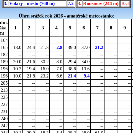
3.
Volary - město (760 m)
7.2
3.
Rousínov (244 m)
10.1
Úhrn srážek rok 2026 - amatérské meteostanice
dm.
ška
1
2
3
4
5
6
7
8
9
m)
164
--
--
--
--
--
--
--
--
--
165
18.0
24.4
21.8
2.8
39.0
37.0
21.2
--
--
182
--
--
--
--
--
--
--
--
--
189
20.0
21.6
30.2
8.0
29.4
34.0
--
--
--
196
10.2
19.4
16.0
7.0
38.6
19.6
--
--
--
196
10.0
21.8
23.2
6.6
21.4
9.4
--
--
--
205
--
--
--
--
--
--
--
--
--
213
--
--
--
--
--
--
--
--
--
225
--
--
--
--
--
--
--
--
--
227
--
--
--
--
--
--
--
--
--
231
--
--
--
--
--
--
--
--
--
240
--
--
--
--
--
--
--
--
--
242
--
--
--
--
--
--
--
--
--
244
19.1
29.9
18.3
5.4
38.3
38.9
61.0
--
--