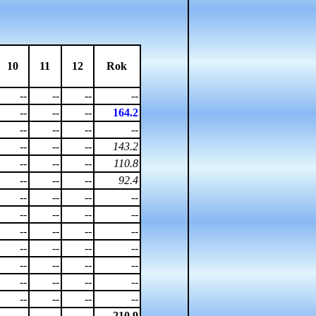
10
11
12
Rok
--
--
--
--
--
--
--
164.2
--
--
--
--
--
--
--
143.2
--
--
--
110.8
--
--
--
92.4
--
--
--
--
--
--
--
--
--
--
--
--
--
--
--
--
--
--
--
--
--
--
--
--
--
--
--
--
--
--
--
210.9