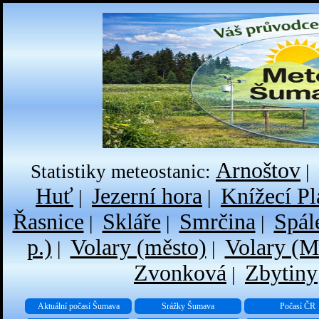
Arnoštov
Statistiky meteostanic:
|
Huť
Jezerní hora
Knížecí Pl
|
|
Řasnice
Skláře
Smrčina
Spál
|
|
|
p.)
Volary (město)
Volary (M
|
|
Zvonková
Zbytiny
|
Aktuální počasí Šumava
Srážky Šumava
Počasí ČR