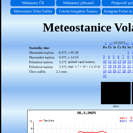
Webkamery ČR
Webkamery příhraničí
Předpověď poč
Meteostanice Dolní Sněžná
Letecká fotogalerie Šumavy
Instagram Počasí n
Meteostanice Vol
<
<<
03/2025
>>
Po
Út
St
Čt
Pá
So
Statistiky dne:
1
Minimální teplota:
-0.9°C
v 05:30
3
4
5
6
7
8
Maximální teplota:
6.9°C
v 14:55
10
11
12
13
14
15
Průměrná teplota:
3.5°C
(průměr vąech hodnot)
17
18
19
20
21
22
Průměrná teplota:
3.5°C
(tepl. v 7 + 14 + 2 x 21 h)
24
25
26
27
28
29
Úhrn sráľek:
2.2 mm
31
ráno