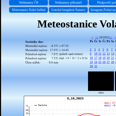
Webkamery ČR
Webkamery příhraničí
Předpověď poč
Meteostanice Dolní Sněžná
Letecká fotogalerie Šumavy
Instagram Počasí n
Meteostanice Vol
<
<<
10/2023
>>
Po
Út
St
Čt
Pá
So
Statistiky dne:
Minimální teplota:
-0.3°C
v 07:35
2
3
4
5
6
7
Maximální teplota:
17.0°C
v 14:45
9
10
11
12
13
14
Průměrná teplota:
7.6°C
(průměr vąech hodnot)
16
17
18
19
20
21
Průměrná teplota:
7.5°C
(tepl. v 8 + 15 + 2 x 22 h)
23
24
25
26
27
28
Úhrn sráľek:
0.0 mm
30
31
ráno