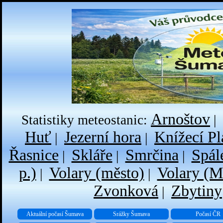
Arnoštov
Statistiky meteostanic:
|
Huť
Jezerní hora
Knížecí Pl
|
|
Řasnice
Skláře
Smrčina
Spál
|
|
|
p.)
Volary (město)
Volary (M
|
|
Zvonková
Zbytiny
|
Aktuální počasí Šumava
Srážky Šumava
Počasí ČR