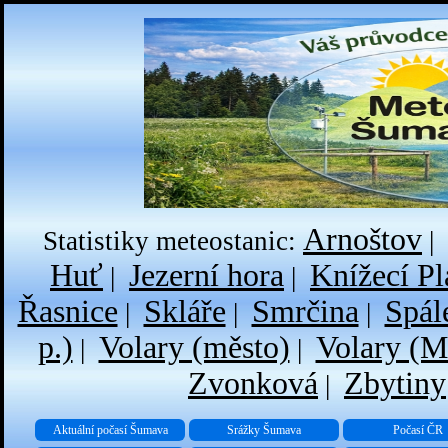
Arnoštov
Statistiky meteostanic:
|
Huť
Jezerní hora
Knížecí Pl
|
|
Řasnice
Skláře
Smrčina
Spál
|
|
|
p.)
Volary (město)
Volary (M
|
|
Zvonková
Zbytiny
|
Aktuální počasí Šumava
Srážky Šumava
Počasí ČR