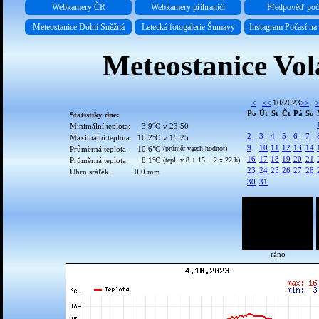
Webkamery ČR
Webkamery příhraničí
Předpověď poč
Meteostanice Dolní Sněžná
Letecká fotogalerie Šumavy
Instagram Počasí n
Meteostanice Vol
<
<<
10/2023
>>
Po
Út
St
Čt
Pá
So
Statistiky dne:
Minimální teplota:
3.9°C
v 23:50
2
3
4
5
6
7
Maximální teplota:
16.2°C
v 15:25
9
10
11
12
13
14
Průměrná teplota:
10.6°C
(průměr vąech hodnot)
16
17
18
19
20
21
Průměrná teplota:
8.1°C
(tepl. v 8 + 15 + 2 x 22 h)
23
24
25
26
27
28
Úhrn sráľek:
0.0 mm
30
31
ráno