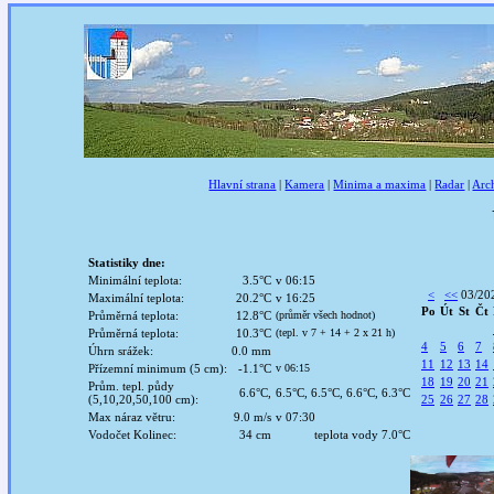
Hlavní strana
|
Kamera
|
Minima a maxima
|
Radar
|
Arc
Statistiky dne:
Minimální teplota:
3.5°C
v 06:15
<
<<
03/20
Maximální teplota:
20.2°C
v 16:25
Po
Út
St
Čt
Průměrná teplota:
12.8°C
(průměr všech hodnot)
Průměrná teplota:
10.3°C
(tepl. v 7 + 14 + 2 x 21 h)
4
5
6
7
Úhrn srážek:
0.0 mm
11
12
13
14
Přízemní minimum (5 cm):
-1.1°C
v 06:15
18
19
20
21
Prům. tepl. půdy
6.6°C,
6.5°C, 6.5°C, 6.6°C, 6.3°C
(5,10,20,50,100 cm):
25
26
27
28
Max náraz větru:
9.0 m/s
v 07:30
Vodočet Kolinec:
34 cm
teplota vody 7.0°C