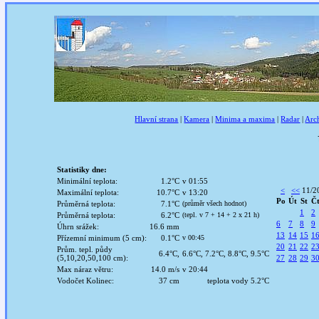
Hlavní strana
|
Kamera
|
Minima a maxima
|
Radar
|
Arc
Statistiky dne:
Minimální teplota:
1.2°C
v 01:55
<
<<
11/2
Maximální teplota:
10.7°C
v 13:20
Po
Út
St
Č
Průměrná teplota:
7.1°C
(průměr všech hodnot)
1
2
Průměrná teplota:
6.2°C
(tepl. v 7 + 14 + 2 x 21 h)
6
7
8
9
Úhrn srážek:
16.6 mm
13
14
15
1
Přízemní minimum (5 cm):
0.1°C
v 00:45
20
21
22
2
Prům. tepl. půdy
6.4°C,
6.6°C, 7.2°C, 8.8°C, 9.5°C
(5,10,20,50,100 cm):
27
28
29
3
Max náraz větru:
14.0 m/s
v 20:44
Vodočet Kolinec:
37 cm
teplota vody 5.2°C