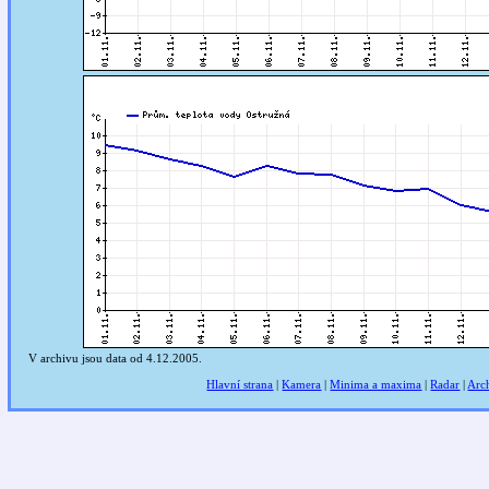
V archivu jsou
data
od 4.12.2005.
Hlavní strana
|
Kamera
|
Minima a maxima
|
Radar
|
Arc